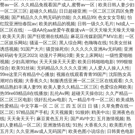
臀av一区. 久久精品免视看国产成人,蜜臀av一区
|
欧美日韩人妻少妇
一区二区三区
|
超碰久久精品
|
日日超碰亚洲
|
一区二区三区四区免费
视频
|
国产精品久久久鸭无码的功能
|
久久精品99
|
色女女女导航
|
怡
红院亚洲怡春院av
|
欧美的精品的视频
|
日韩一级久久毛片
|
hd成人一
区二区在线
|
· —级AA伦aa坐爱午夜极速ⅴA一区天天噪天天噪天天噪
|
欧美天天弄
|
国产狂喷潮在线精品
|
麻花豆传媒剧国产MV出差
|
一区
二区娱乐网站
|
骚逼一区二区
|
黑人综合网
|
色嗨嗨在线
|
91美女丝袜
诱惑视频
|
91国产大片
|
骚货操死你
|
久久久久久亚洲Av无码精
|
亚洲
砖码砖专无区2023
|
动漫片子网站3黄
|
美女上床网站
|
一级性爱啪啪
视频
|
少妇高潮99p
|
天天天操天天天爱
|
欧美日韩啪啪电影
|
999狠狠
综合
|
欧美91丝袜
|
无码精品久久久久久亚洲
|
人人爱人人操人人性
|
99re这里只有精品中心播放
|
视频在线观看青青99国产
|
沈阳熟女高
潮对白视频
|
大香蕉久久
|
制服诱惑亚洲一区二区三区在线观看
|
久久
精品熟妇丰满人妻99
|
欧美人妻久久精品二区三区
|
色爱综合网欧美
|
热99re69精品8在线播放
|
乱伦Av网
|
超碰天天操你比
|
久久产精品一
区二区三区电影
|
强奸乱伦av电影
|
九一精品牛牛一区二区
|
欧美成熟
性爱精品
|
中文字幕一区 二 区 三 四 五 区日 日 骚
|
久草免费在线一
区二区
|
97精品国产手机
|
天天视频黄
|
91狠婷
|
鸥美中出
|
亚洲夜色在
线
|
天天肏天天干
|
麻豆黄色五月天
|
国产AV中文
|
五月激情视频
|
熟
妇人妻精品一区二区
|
亚洲激情在线
|
91热
|
大香蕉久久
|
欧美图片色
五月天
|
久久亚洲av成人无码国产
|
欧美色图小说综合
|
日韩黄色电影