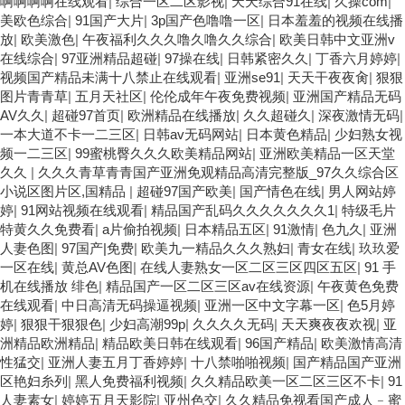
啊啊啊啊在线观看
|
综合一区二区影视
|
天天综合91在线
|
久操com
|
美欧色综合
|
91国产大片
|
3p国产色噜噜一区
|
日本羞羞的视频在线播
放
|
欧美激色
|
午夜福利久久久噜久噜久久综合
|
欧美日韩中文亚洲v
在线综合
|
97亚洲精品超碰
|
97操在线
|
日韩紧密久久
|
丁香六月婷婷
|
视频国产精品未满十八禁止在线观看
|
亚洲se91
|
天天干夜夜肏
|
狠狠
图片青青草
|
五月天社区
|
伦伦成年午夜免费视频
|
亚洲国产精品无码
AV久久
|
超碰97首页
|
欧洲精品在线播放
|
久久超碰久
|
深夜激情无码
|
一本大道不卡一二三区
|
日韩av无码网站
|
日本黄色精品
|
少妇熟女视
频一二三区
|
99蜜桃臀久久久欧美精品网站
|
亚洲欧美精品一区天堂
久久
|
久久久青草青青国产亚洲免观精品高清完整版_97久久综合区
小说区图片区,国精品
|
超碰97国产欧美
|
国产情色在线
|
男人网站婷
婷
|
91网站视频在线观看
|
精品国产乱码久久久久久久久1
|
特级毛片
特黄久久免费看
|
a片偷拍视频
|
日本精品五区
|
91激情
|
色九久
|
亚洲
人妻色图
|
97国产|免费
|
欧美九一精品久久久熟妇
|
青女在线
|
玖玖爱
一区在线
|
黄总AV色图
|
在线人妻熟女一区二区三区四区五区
|
91 手
机在线播放 绯色
|
精品国产一区二区三区av在线资源
|
午夜黄色免费
在线观看
|
中日高清无码操逼视频
|
亚洲一区中文字幕一区
|
色5月婷
婷
|
狠狠干狠狠色
|
少妇高潮99p
|
久久久久无码
|
天天爽夜夜欢视
|
亚
洲精品欧洲精品
|
精品欧美日韩在线观看
|
96国产精品
|
欧美激情高清
性猛交
|
亚洲人妻五月丁香婷婷
|
十八禁啪啪视频
|
国产精品国产亚洲
区艳妇糸列
|
黑人免费福利视频
|
久久精品欧美一区二区三区不卡
|
91
人妻素女
|
婷婷五月天影院
|
亚州色交
|
久久精品免视看国产成人﹣蜜