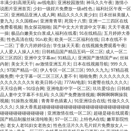
美色网站综合网 综合激情小说一区 亚洲AV日韩在线观看 91手机在
丰满少妇高潮无码
|
av线电影
|
亚洲校园激情
|
神马久久午夜
|
激情小
线亚洲一二区 午夜影院免费观看黄色小电影 91欧美成人网站在线 欧
说图片亚洲首页
|
少妇一级婬片免费放一级a性色.
|
福利社区午夜一区
美国产日本高清不卡 欧美特黄一级户外 99精品国产无码 黄色成年国
二区
|
亚洲精品亚洲人成人网
|
精品久久久久黄少妇
|
日本丝袜美腿人
产精品 91国产99一区 国产免费黄色污污污 麻豆性爱视频中文字幕
妻九九
|
久久国模av
|
亚洲青青草
|
死我十八禁
|
亚洲一二三四区在线
avav大香蕉网站在线观看 黄片一级欧美AAA特黄一级欧美久久 在线
免费看视频
|
熟女探花啪啪
|
国产中文大片资源中文字幕
|
天天干夜夜
免费AV不卡高清 国产黄色一区毛片 欧美日韩乱伦老熟妇 91久久精
一操
|
极品白嫩美女白浆成人福利在线看
|
91在线精品
|
五月婷婷大香
品一区二区三区蜜臀 亚洲精品国偷拍自产在线观看 国产伦一区二区
蕉
|
性色高清在线
|
91n.欧美
|
欧美一区二区福利在线
|
日本在线不卡
三区免费Ai 人妻少妇 第三区 AV集中 日本免费成人麻豆 色妹姐一区
一二区
|
丁香六月婷婷综合
|
学生妹天天看
|
在线视频免费观看午夜
|
二区 亚洲成人色综网 欧美韩国日本色综合久久久久蜜月 婷婷激情五
人人爱人人操人人性
|
日韩精品国产精品五码一区二区
|
成人一区二
月天麻豆 av在线五月天婷婷 麻豆91国产在线观看一区 久久久久亚
区三区四区
|
亚洲中文字幕av
|
91精品人
|
亚洲国产激情国产av
|
丝袜
洲AV无码专区体验小说 国精品无码一区二区三区左线 中文字幕无码
内射
|
美女天天干
|
av激情亚洲五月天
|
日本在线视频导航
|
999 久久
不卡一区二区三区 成人一级黄色片 黄色毛片在线观看 中文无码一区
久
|
97国产精品一区
|
伊人专区一区二区三区
|
99久久九九
|
97精品视
二区不卡AV 91视频一区二 欧美黄片第二区 91麻豆VA国产 国产精品
频免费
|
中文字幕一区二区三区人妻不卡
|
啪啪免费
|
久久久久久久久
乱码一区二区三 能在线看黄片的视频 黄色电影频道一区二区三区 五
久久久久久久久9
|
欧美日韩小说
|
777AV电影
|
91蜜臀在线久久久久
|
月天丝袜逼网 婷婷五月综合激情中文字幕 99久久久无码国产精品秋
天天综合网～91综合网
|
亚洲电影中字一区二区
|
玖玖爱综合
|
日韩精
霞网 黄色美女日本网站 国产精品视频一区啪啪啪 日韩成人av三片在
品人妻中文字幕不卡乱码
|
久久国产免费激情视频
|
啊啊啊啊啊操我
线播放 亚洲无码日韩一区欧美二区三页 国产成人自拍欧美在线 国产
视频
|
91操熟女视频
|
青青草色插素人
|
91亚洲综合在线
|
性做久久久
黄色免费 日韩黄色电影视频一区二区 欧美黄3级网站欧美 久久亚洲
久久久
|
久操大香蕉超碰碰碰碰碰碰碰碰碰碰碰碰碰碰碰碰碰碰碰碰
中文字幕不卡一二区 99riAV国产精品视频 日本乱伦视频第十页 日本
碰碰碰碰碰碰碰碰碰碰
|
亚洲激情在线一区二区
|
超碰是碰在线观看
|
黄色精品视频 婷婷五月天在线不卡一区二区三区三州 欧美亚洲日韩
国产精品制服丝袜清纯唯美
|
97一区二压
|
上特色A在线
|
嫩草影院性
不卡在线在线观看 亚洲色情小说电影综合区 99精品黄片 无码欧美毛
色
|
老女人老91妇女老热女
|
性色生活片久久毛片婬片免费放女人一
片一区二区三 91超级国产视频 中文字幕日韩有码天堂 婷婷五月天亚