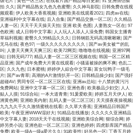
级毛片
|
黄色一区三区
|
在线看片国产精品每日更新
|
91 亚洲情侣偷
洲激情 国产迷奸清纯美女老师 www.99.com黄色片 欧美黄片精品一
拍 久久
|
国产精品熟女九色九色蜜臀
|
久久神马影院
|
日韩免费在线视
区二区三区 国产三级片久久精品 亚洲依人大香蕉在线 国产欧美日韩
频观看
|
伊人欧美大香蕉视频
|
亚洲欧美在线观看2021
|
四虎av在线
|
成人三级 熟女精品视频在线91Tv 婷婷七七久久激情五月天四色播
亚洲福利中文字幕在线
|
后入合集
|
国产精品交换一区二区
|
久久精品
超碰caoporn91精品 国产婷婷五月天缴情 中文字幕亚洲综合久久 亚
人妻一区
|
天天干天天操天天拍
|
亚洲 欧美 色图
|
人妻熟女一区在
|
97
洲成人中文有码在线 啪啪啪欧美一区二区 国产乱伦日韩免费欧美 97
色欧洲
|
成人日韩中文字幕
|
人人玩人人添人人澡免费
|
韩国女主播青
激情人妻小说 大香蕉日韩区欧美区 91亚洲国产成人久久蜜臀 欧美一
草福利视频
|
蜜臀久久99精品久久久
|
日韩钢筋无码高清啾啾啾
|
国产
级不卡中文字幕 久久久久久久久久性生活电影 精品久久国产亚洲av
无马在线
|
夜色97
|
一级久久久久久久久久久
|
国产av美女被艹的乱
麻豆 五月天婷婷欧美成人 国产一区二区欧美情色 国产精品喷水啪啪
叫
|
人妻天天爽天天爽三区
|
欧美72网页
|
噜噜噜在线视频
|
亚洲97网
啪 成人av黄色大片 91国产精品原创人妻 国产精品夜色一区二区三
站
|
曰韩无码777
|
精品人妻一区二区三区视频在线
|
韩国一区二区精
区 欧美午夜激情视频网 91在线视频综合精品 欧美日韩国产精品一级
品亚洲
|
国产成年免费大片黄在线观看
|
小骚逼被操的爽不爽
|
色乱二
欧美系列黄片 亚洲色图三区视频 欧美一级网网 国产黄色观看 91爽
区
|
久久九色
|
日本蜜桃
|
婷婷伊人綜合中文字幕
|
富女玩鸭子一级毛
人人爽人人插人人爽 欧美日韩性爱视频网 日韩经典AV在线观看 98
片
|
国产av青草
|
高潮的A片激情扒开一区
|
日韩精品操少妇
|
国产强奸
久久精品骚逼一区二区三区 在线亚洲av图片 无码日韩逼紧 亚洲精品
超碰AV
|
男同专区一区二区三区在线
|
亚洲av总站
|
十八禁的黄污污
欧美二区三区中文字幕 蜜臀AV在线播放一区二区三区 91新人国产在
免费网站
|
亚洲中文字幕一区二区
|
亚洲色香
|
欧美极品少妇交
|
人人
线播放 91艹久久久久久久久久久久久久久久 久久三级视屏 日本天堂
贴人人摸
|
91综合站
|
一本大道青青
|
91爰爱欧美
|
婷婷五月天伊人
|
欧
a在线 在线免费观看a黄片 人妻熟人中文字幕一区二区 日韩熟妇
洲黄色网
|
亚洲欧美内射
|
乱码人妻一区二区三区
|
天天摸夜夜操视频
|
91aBb 久久精品久久精品 欧美91精品国产自产在线 日本黄色一区二
九九九久千久久激情蜜桃在线看
|
久久草大香蕉
|
亚洲精品日韩国产
区三区电影 丝袜人妻一区二区三区网站 av中文一级字幕 亚洲成人小
欧美
|
午夜亚洲WWW湿好大
|
91精品在线播放
|
久久久久久亚洲精品
说综合网 欧美日韩91在线 麻豆久久久91 夜夜操天天操人人操 国产
中文字幕人妻
|
2018天天干在线视频
|
亚洲欧美综合网
|
狠综合网
|
婷
91色图区 国产性天天综合网 91孕妇一区二区三区精品 我要看亚洲
婷另类小说
|
亚洲色欲一区二区三区
|
亚洲色婷婷
|
四虎影库国产精品
黄色 一区不卡在线观看二区 三级片一片黄一区 中日AV乱码一区二
免费
|
欧美一级A一级a爱片久久
|
91欧美性
|
好吊色一区
|
丁香五月婷