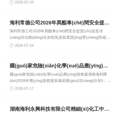
（第三次）答疑澄清公告
2026-07-29
海利常德公司2026年異酯車(chē)間安全提質(zhì)改造項(xiàng)目自動(dòng)化加投焦炭裝置競(jìng)爭(zhēng)性磋商成交公告
海利常德公司2026年異酯車(chē)間安全提質(zhì)改造項
(xiàng)目自動(dòng)化加投焦炭裝置競(jìng)爭(zhēng)性磋商
成交公告
2026-07-24
國(guó)家危險(xiǎn)化學(xué)品應(yīng)急救援湖南海利隊(duì)2026年應(yīng)急救援裝備采購(gòu)項(xiàng)目（包5、包11、包12、包13）(第二次)招標(biāo)中標(biāo)結(jié)果公示
國(guó)家危險(xiǎn)化學(xué)品應(yīng)急救援湖南海利隊
(duì)2026年應(yīng)急救援裝備采購(gòu)項(xiàng)目包5：三
相射流聯(lián)用舉高消防車(chē)（第二次）中標(biāo)結(jié)
2026-07-17
果公告國(guó)家危險(xiǎn)化學(xué)品應(yīng)急救援湖南海
利隊(duì)2026年應(yīng)急救援裝備采購(gòu)項(xiàng)目包
11：生活給養(yǎng)保障模塊（宿營(yíng)車(chē)）等（第二
湖南海利永興科技有限公司精細(xì)化工中試基地建設(shè)項(xiàng)目(一期) 監(jiān)理中標(biāo)結(jié)果公示
次）中標(biāo)結(jié)果公告國(guó)家危險(xiǎn)化學(xué)品