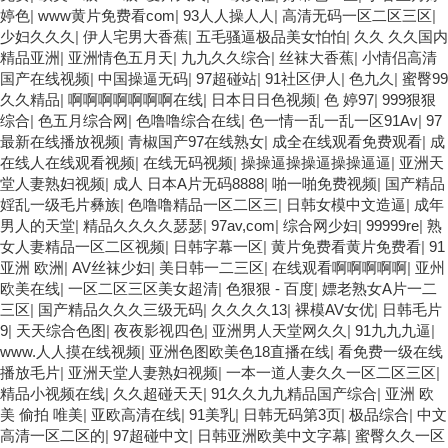
区三区乱码 久久久久久久久久一级黄色片美女 日韩老板一区 精品久
婷色
|
www黄片免费看com
|
93人人操人人
|
高清无码一区二区三区
|
久久久久久久久中文字幕 开心91五月婷婷网 国产的黄色人成 国产
少妇久久久
|
伊人宅男大香蕉
|
五毛骚逼极品美女怕怕
|
久久 久久国内
91三级在线播放 亚洲精品一二区狠狠撸婷婷五月天 大香蕉国欧美 日
精品亚洲
|
亚洲情色五月天
|
九九久久综合
|
丝袜大香蕉
|
小情侣高清
本人妻激情91 欧美特黄一级视频18 免费麻豆黄色 偷拍 亚洲 制服 另
国产在线视频
|
中国操逼无码
|
97超碰站
|
91社区伊人
|
色九久
|
蜜臀99
类 欧美日一区二区黄色电影 亚洲超黄AV 亚洲日本中文字幕天天更
久久精品
|
啊啊啊啊啊啊啊在线
|
日本日日色视频
|
色 婷97
|
999狠狠
新 亚洲一级欧美 大香蕉天天更新视频 国产性生活视频免费看 三级
综合
|
色五月综合网
|
色噜噜综合在线
|
色一情一乱一乱一区91Av
|
97
片AA久久久久免费看 国产传媒精品视频91 一级黄片精品在线精彩
最新在线播放视频
|
青椒国产97在线熟女
|
成全在线观看免费观看
|
成
视频 香蕉黄色片网站 国产精品草逼 欧美成人黄色的毛片 免费看国
在线人在线观看视频
|
在线无码视频
|
操操逼操操逼操操逼逼
|
亚洲天
庆黄片 亚洲韩日一区91 91精品偷窥一区二区 大香蕉手机视频免费
堂人妻熟妇视频
|
成人 日本A片无码8888
|
啪一啪免费视频
|
国产精品
线 亚洲无码国产乱码精品95 91麻豆强暴精品在线 91AV一区在线 日
婬乱一级毛片彝族
|
色噜噜精品一区二区三
|
日韩女模中文造逼
|
成年
韩欧美视屏中文版 欧美情色一区=区 亚洲精品久久国产精品37P 亚
男人的天堂
|
精品久久久久瑟瑟
|
97av,com
|
综合网少妇
|
99999re
|
熟
洲少妇上 中文字幕日韩黄色影片 人妻福利日韩
女人妻精品一区二区视频
|
日韩字幕一区
|
黄片免费看黄片免费看
|
91
亚洲 欧洲
|
AV丝袜少妇
|
美日韩一二三区
|
在线观看啊啊啊啊啊
|
亚州
欧美在线
|
一区二区三区美女超清
|
色狠狠 - 百度
|
嫖老熟女A片一二
三区
|
国产精品久久久三级无码
|
久久久久13
|
裸模AV女优
|
日韩毛片
9
|
天天综合色图
|
夜夜影视四色
|
亚洲男人天堂网久久
|
91九九九逼
|
www.人人摸在线视频
|
亚洲色图欧美色18直播在线
|
看免费一级在线
播放毛片
|
亚洲天堂人妻熟妇视频
|
一本一道人妻久久一区二区三区
|
精品小视频在线
|
久久超碰天天
|
91久久九九精品国产综合
|
亚洲 欧
美 偷拍 唯美
|
亚欧高清在线
|
91美乳
|
日韩无码第3页
|
极品综合
|
中文
高清一区二区的
|
97超碰中文
|
日韩亚洲欧美中文字幕
|
蜜臀久久一区