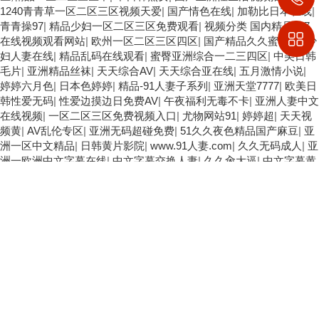
1240青青草一区二区三区视频天爱
|
国产情色在线
|
加勒比日本在线
|
青青操97
|
精品少妇一区二区三区免费观看
|
视频分类 国内精品
|
97
在线视频观看网站
|
欧州一区二区三区四区
|
国产精品久久蜜乳av
|
少
妇人妻在线
|
精品乱码在线观看
|
蜜臀亚洲综合一二三四区
|
中美日韩
毛片
|
亚洲精品丝袜
|
天天综合AV
|
天天综合亚在线
|
五月激情小说
|
婷婷六月色
|
日本色婷婷
|
精品-91人妻子系列
|
亚洲天堂7777
|
欧美日
韩性爱无码
|
性爱边摸边日免费AV
|
午夜福利无毒不卡
|
亚洲人妻中文
在线视频
|
一区二区三区免费视频入口
|
尤物网站91
|
婷婷超
|
天天视
频黄
|
AV乱伦专区
|
亚洲无码超碰免费
|
51久久夜色精品国产麻豆
|
亚
洲一区中文精品
|
日韩黄片影院
|
www.91人妻.com
|
久久无码成人
|
亚
洲一欧洲中文字幕在线
|
中文字幕交换人妻
|
久久肏大逼
|
中文字幕黄
色片
|
综合激情五月天
|
日韩一级二级
|
九月AV
|
九草在线大香蕉
|
日
韩无码久久熟女一级片
|
欧美综合网1
|
五十路熟女,国产欧美精品区一
区二区三区
|
97se综合
|
天堂网亚洲区手机版
|
欧色网址
|
av毛片
aaaaa免费看
|
18禁无码永久免费无限制
|
日韩在线性爱免费视频
|
亚
洲国产成人精品无码专区
|
国产大学生高潮在线播放
|
五月婷婷五月
天
|
久久综合18p
|
日欧毛片久久
|
91美女视频直播
|
中文字幕三四区
|
人妻丰满熟妇一区二区三
|
综合欧美激情网
|
大香蕉综合网
|
亚洲情色
一区三区
|
999熟女精品
|
四方色播
|
欧美偷拍区
|
亚洲AV无码国产成
人
|
久久久久免费少妇
|
色婷婷婷五月天激情四射
|
4虎在线视频
|
天天
色欧美
|
2017人人操,人人摸
|
色牛牛AV
|
黄色成品网站
|
蜜桃臀AV在