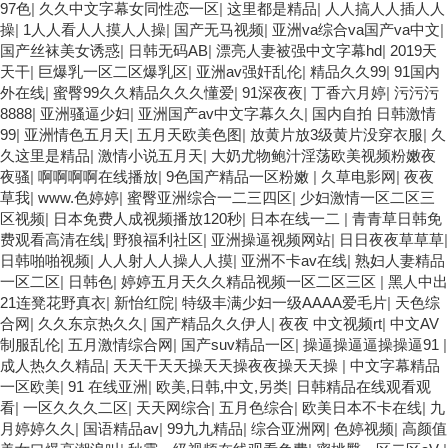
97色
|
久久中文字幕女同性恋一区
|
这里都是精品
|
人人搞人人插人人
操
|
1人人看人人摸人人操
|
国产无马视频
|
亚洲va综合va国产va中文
|
国产丝袜美女诱惑
|
日韩无码AB
|
漂亮人妻被强中文字幕hd
|
2019天
天干
|
巨爆乳一区二区爆乳区
|
亚洲av强奸乱伦
|
精品久久99
|
91国内
外在线
|
蜜臀99久久精品久久久懂爱
|
91深夜夜
|
丁香六月婷
|
污污污
8888
|
亚洲骚逼少妇
|
亚洲国产av中文字幕久久
|
国内自拍 日韩激情
99
|
亚洲情色五月天
|
五月天欧美色图
|
放黄片放3级黄片没穿衣服
|
久
久这里是精品
|
激情小说五月天
|
大奶尤物鲍汁淫荡欧美视频粉嫩夜
夜骚
|
啊啊啊啊在线播放
|
9色国产精品一区粉嫩
|
久草电影网
|
夜夜
草我
|
www.色婷婷
|
蜜臀亚洲综合一二三四区
|
少妇激情一区二区三
区视频
|
日本免费人成视频播放120秒
|
日本在线一二
|
青青草日韩免
费观看高清在线
|
野狼福利社区
|
亚洲操逼视频网站
|
日日夜夜草草草
|
日韩啪啪视频
|
人人射人人操人人摸
|
亚洲不卡av在线
|
熟妇人妻精品
一区二区
|
日韩色
|
婷婷五月天久久精品视频一区二区三区
|
黑人中出
21连凳花野真衣
|
新怡红院
|
特级丰满少妇一级AAAA爱毛片
|
天色综
合网
|
久久东京热久久
|
国产精品久久伊人
|
夜夜 中文视频rt
|
中文AV
制服乱伦
|
五月激情综合网
|
国产suv精品一区
|
操逼操逼逼操操逼91
|
成人热久久精品
|
天天干天天操天天操夜夜操天天操
|
中文字幕精品
一区欧美
|
91 在线亚洲
|
欧美,日韩,中文,另类
|
日韩精品在线观看观
看
|
一区久久久二区
|
天天网综合
|
五月色综合
|
欧美日本不卡在线
|
九
月婷婷久久
|
国语精品av
|
99九九精品
|
综合亚洲网
|
色婷视频
|
高颜值