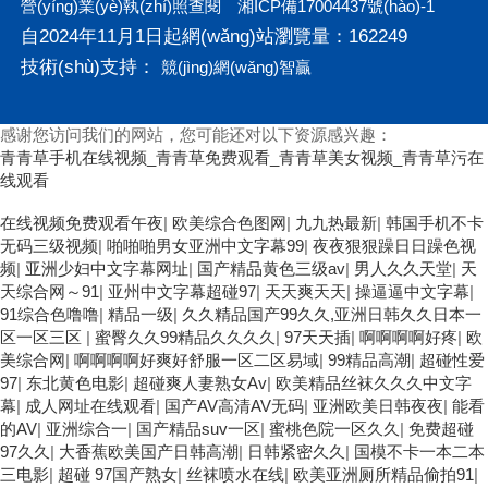
營(yíng)業(yè)執(zhí)照查閱
湘ICP備17004437號(hào)-1
自2024年11月1日起網(wǎng)站瀏覽量：162249
技術(shù)支持：
競(jìng)網(wǎng)智贏
感谢您访问我们的网站，您可能还对以下资源感兴趣：
青青草手机在线视频_青青草免费观看_青青草美女视频_青青草污在
线观看
欧美3级网站 一区二区亚洲AV 精品九九九三级片 亚洲姑娘按摩一级
在线视频免费观看午夜
|
欧美综合色图网
|
九九热最新
|
韩国手机不卡
视频 女人叉开让人桶视频在线看 久久精品黄色国产 欧美一级日韩精
无码三级视频
|
啪啪啪男女亚洲中文字幕99
|
夜夜狠狠躁日日躁色视
品一在线 亚洲成人网站在线视频播放 粉嫩视频免费在线播放 欧美黄
频
|
亚洲少妇中文字幕网址
|
国产精品黄色三级av
|
男人久久天堂
|
天
片免费视频在线 最新亚洲aV网站在线观看 日本强暴一区 国产熟人
天综合网～91
|
亚州中文字幕超碰97
|
天天爽天天
|
操逼逼中文字幕
|
AV一二三区 观看性高潮在线播放网站 日本人妻交换偷拍视频 国产
91综合色噜噜
|
精品一级
|
久久精品国产99久久,亚洲日韩久久日本一
激情免费网站 久久一日黄色电影 精品人妻无码一区二区三区狼群 一
区一区三区
|
蜜臀久久99精品久久久久
|
97天天插
|
啊啊啊啊好疼
|
欧
级二级久久久久 国产乱淫视频久久久久 久久黄色AV网站 久久亚洲A
美综合网
|
啊啊啊啊好爽好舒服一区二区易域
|
99精品高潮
|
超碰性爱
片COM人成A 日韩在线中文字幕91 肏屄啪啪五月 一级a爱无码 亚洲
97
|
东北黄色电影
|
超碰爽人妻熟女Av
|
欧美精品丝袜久久久中文字
激情自拍偷拍-国产... 亚洲啪啪综合av一区 亚洲成人噜噜噜噜噜 ,91
幕
|
成人网址在线观看
|
国产AV高清AV无码
|
亚洲欧美日韩夜夜
|
能看
精品国产91久久久久久青青 A级毛片精品久久无码免费 99久久精品
的AV
|
亚洲综合一
|
国产精品suv一区
|
蜜桃色院一区久久
|
免费超碰
国产乱子伦一区二区三区 日韩精品亚洲偷拍 亚洲无码高清日韩欧美
97久久
|
大香蕉欧美国产日韩高潮
|
日韩紧密久久
|
国模不卡一本二本
一区 国产精品久久久久久美女小逼 欧美一级特黄在线夜 在线日韩欧
三电影
|
超碰 97国产熟女
|
丝袜喷水在线
|
欧美亚洲厕所精品偷拍91
|