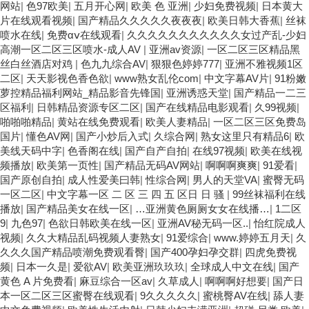
网站
|
色97欧美
|
五月开心网
|
欧美 色 亚洲
|
少妇免费视频
|
日本黄大
片在线观看视频
|
国产精品久久久久久夜夜夜
|
欧美日韩大香蕉
|
丝袜
喷水在线
|
免费αⅴ在线观看
|
久久久久久久久久久久久女过产乱-少妇
高潮一区二区三区喷水-成人AV
|
亚洲av资源
|
一区二区三区精品黑
丝白丝酒店对鸡
|
色九九综合AV
|
狠狠色婷婷777
|
亚洲不雅视频1区
二区
|
天天影视色香色欲
|
www熟女乱伦com
|
中文字幕AV片
|
91粉嫩
萝控精品福利网站_精品影音先锋国
|
亚洲诱惑天堂
|
国产精品一二三
区福利
|
日韩精品资源专区二区
|
国产在线精品电影观看
|
久99视频
|
啪啪啪精品
|
黄站在线免费观看
|
欧美人妻精品
|
一区二区三区免费岛
国片
|
懂色AV网
|
国产小炒后入式
|
久综合网
|
熟女这里只有精品6
|
欧
美线天码中字
|
色香阁在线
|
国产自产自拍
|
在线97视频
|
欧美在线视
频播放
|
欧美第一页性
|
国产精品无码AV网站
|
啊啊啊爽爽
|
91爱看
|
国产原创自拍
|
成人性爱美曰韩
|
性综合网
|
男人的天堂VA
|
蜜臀无码
一区二区
|
中文字幕一区 二 区 三 四 五 区日 日 骚
|
99丝袜福利在线
播放
|
国产精品美女在线一区
|
…亚洲黄色厕厕女女在线播…
|
1二区
9
|
九色97
|
色欲日韩欧美在线一区
|
亚洲AV秘无码一区..
|
怡红院成人
视频
|
久久大精品乱码视频人妻熟女
|
91爱综合
|
www.婷婷五月天
|
久
久久久国产精品喷潮免费观看臀
|
国产400孕妇孕交群
|
四虎免费视
频
|
日本一久是
|
爱欲AV
|
欧美亚洲玖玖玖
|
全球成人中文在线
|
国产
黄色 A 片免费看
|
麻豆综合一区av
|
久草成人
|
啊啊啊好想要
|
国产日
本一区二区三区蜜臀在线观看
|
9久久久久久
|
蜜桃臀AV在线
|
舔人妻