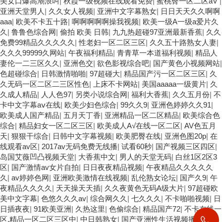
美女口爆高潮浪叫
|
秋霞一级视频在线观看免费
|
蜜桃臀一区二区aV
|
亚洲天堂男人
|
久久女人视频
|
亚洲中文字幕熟女
|
日日天天久久啊啊
aaa
|
欧美不卡五十路
|
啊啊啊啊啊操我视频
|
欧美一级A一级a爱片久
久
|
鲁鲁色综合网
|
偷拍 欧美 日韩
|
九九热超碰97亚洲最新香蕉
|
久久
免费99精品久久久久久
|
性老妇一区二区三区
|
久久五十路熟女人妻
|
久久久99999久网站
|
午夜福利精品
|
青青草一本道福利视频
|
精品人
妻伦一二三区久久
|
亚洲色交
|
欲色影视综合吧
|
国产黄色小视频网站
|
色超碰综合
|
日韩激情啪啪
|
97超碰大
|
精品国产污一区二区三区
|
久
久无码一区二区二三区性色
|
上床不卡网站
|
美国aaaaa一级黄片
|
久
久成人精品
|
人人色97
|
另类小说综合网
|
福利大香蕉
|
久久五月份
|
不
卡中文字幕aⅴ在线
|
欧美少妇色综合
|
99久久9
|
亚洲色婷婷久久91
|
欧美成人国产精品
|
五月天丁香
|
亚洲精品一区二区精品
|
欧美综合色
综合
|
精品妇女一区二区三区
|
欧美成人A√在线一区二区
|
AV色五月
天
|
狠狠干综合
|
日韩中文字幕视频
|
欧美肥臀在线
|
亚洲色图20p
|
在
线观看av区
|
2017av无码免费无线播
|
试看60秒
|
国产视频三区四区
|
岛国艾薇凹凸视频天堂
|
大香蕉中文
|
男人的天堂无码
|
白丝1区2区3
区
|
国产激情av女片自拍
|
日日夜夜精品视频
|
午夜精品久久久久久
久
|
av婷婷色网
|
亚洲欧美激情在线视频
|
乱伦熟女论坛
|
国产久9
|
午
夜精品久久久久
|
天天操天天插
|
久久夜黄色无码A级大片
|
97超碰欧
美中文字幕
|
色悠久久久av
|
综合网久久
|
七久久久
|
不卡啪啪视频
|
日
日插夜夜
|
91欧美亚洲
|
久热这里
|
色偷综合
|
精品国产72
|
不卡在线一
区,精品一区二区三区中
|
中日韩熟女
|
国产亚洲性生活视频播放
|