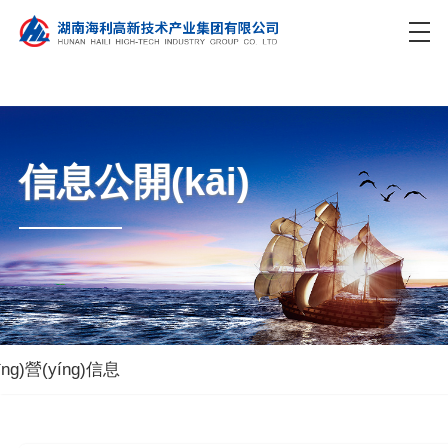
青青草手机在线视频_青青草免费观看_青青草美女视频_青青草污在
线观看
信息公開(kāi)
īng)營(yíng)信息