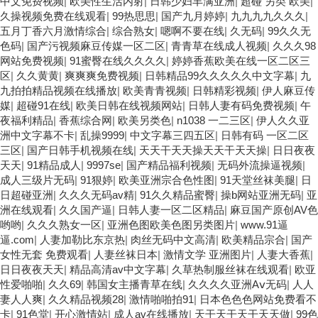
中文免费视频
|
欧美性生活内射
|
日韩少妇丰满亚洲
|
超碰 另类 欧美
|
久操视频免费在线观看
|
99热思思
|
国产九月婷婷
|
九九九九久久久
|
五月丁香六月激情综合
|
综合熟女
|
嗯啊不要在线
|
久无码
|
99久久无
色码
|
国产污视频麻豆传媒一区二区
|
青青草在线成人视频
|
久久久98
网站免费视频
|
91蜜臀在线久久久久
|
婷婷香蕉欧美在线一区二区三
区
|
久久黄黄
|
爽爽爽免费视频
|
日韩精品99久久久久久中文字幕
|
九
九拍拍精品视频在线播放
|
欧美青青视频
|
日韩精彩视频
|
伊人麻豆传
媒
|
超碰91在线
|
欧美日韩在线视频网站
|
日韩人妻有码免费视频
|
午
夜福利精品
|
香蕉综合网
|
欧美另类色
|
n1038 一二三区
|
伊人久久亚
洲中文字幕不卡
|
乱操9999
|
中文字幕三四五区
|
日韩有码 一区二区
三区
|
国产日韩手机视频在线
|
天天干天天操天天干天天操
|
日日夜夜
天天
|
91精品成人
|
9997se
|
国产精品福利视频
|
无码外流操逼视频
|
成人三级片无码
|
91狠婷
|
欧美亚洲宗合色性图
|
91天堂丝袜美腿
|
日
日超碰亚洲
|
久久久无码av精
|
91久久精品蜜臀
|
操b网站亚洲无码
|
亚
洲在线观看
|
久久国产逼
|
日韩人妻一区二区精品
|
麻豆国产原创AV色
哟哟
|
久久久熟女一区
|
亚洲色图欧美色图另类图片
|
www.91逼
逼.com
|
人妻加勒比东京热
|
肉丝无码中文高清
|
欧美精品宗合
|
国产
女性无套 免费观看
|
人妻丝袜日本
|
激情文学 亚洲图片
|
人妻大香蕉
|
日日夜夜天天
|
精品高清av中文字幕
|
久草热制服丝袜在线观看
|
欧亚
性爱啪啪
|
久久69
|
韩国女主播青草在线
|
久久久久亚洲Aⅴ无码
|
人人
妻人人爽
|
久久精品视频28
|
激情啪啪拍91
|
日本色色色网站免费看不
卡
|
91色堂
|
开心激情站
|
成人av在线播放
|
天干天干天干天天做
|
99色