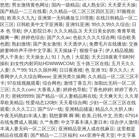
悠悠
|
男女激情黄色网址
|
国内一级精品
|
成人熟女区
|
天天爱天天操
|
国产精品一二三在线看
|
久久精品一区二区三区四区五区
|
97频视在
线
|
欧美久久九九
|
亚洲第一无码播放立川理惠
|
在线日韩精品一区二
区三区
|
日韩欧美中文字亚洲慕
|
亚洲91亚洲
|
99久久99久久综合
|
日
本 色 导航
|
伊人影院日本
|
久久久精品,3
|
天天日美女的B
|
青青草视
频爽一爽
|
婷婷色综合
|
国产久久av
|
色欲久久久久综合网
|
综合欧美
色图
|
熟妇激情
|
国产美女激情
|
天天透伊人
|
免费毛片在线播放
|
交换
娇妻呻吟声不停中文字幕
|
天天操妹子
|
狠狠干妹子
|
伊人精品视频
|
男人干美女
|
天天操女人
|
91丨九色丨大屁股
|
天天日B夜夜干B时时
操B
|
妇女性内射冈站HDWWWCOM
|
五十路三区在线
|
五月天久久
人妻
|
久艹99
|
91久久国外网
|
日日夜夜模
|
色 亚洲 91
|
草久久久
|
大
香网伊人久久综合网eew
|
亚洲另类久操网
|
久久精品一区二区三区不
卡
|
97在线视频观看
|
综合网色
|
激情丁香五月
|
加勒比无码一区二区
三区
|
久久久com
|
大香蕉人妻
|
婷婷色导航
|
丁香色婷婷
|
婷婷丁香六
月天
|
密桃99999
|
国产精品一区人妻精品阁在线
|
天天爽天天
|
久久草
草欧美精品
|
性爱动态120秒
|
天天看综合网
|
少妇一区二区三区在线
观看
|
久久久工口
|
国产SV一线
|
亚洲精品骚逼
|
精品久久大胆人体
|
午夜无码熟妇丰满人妻
|
我想要啊 啊 啊
|
欧美,日韩,中文,另类
|
67914
在线兔费成人视频
|
久艹免费
|
中文字幕丰满人妻日本
|
综合伊人激情
|
丰满人妻无码一区二区三区
|
亚洲精品亚洲人成在线麻豆
|
这里都是
精品在线观看
|
国产精品一二三区福利
|
xxx亚洲午夜天堂
|
中文字幕